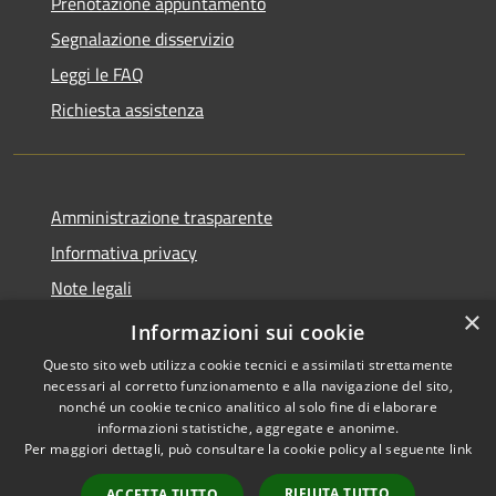
Prenotazione appuntamento
Segnalazione disservizio
Leggi le FAQ
Richiesta assistenza
Amministrazione trasparente
Informativa privacy
Note legali
×
Dichiarazione di accessibilità
Informazioni sui cookie
Questo sito web utilizza cookie tecnici e assimilati strettamente
necessari al corretto funzionamento e alla navigazione del sito,
nonché un cookie tecnico analitico al solo fine di elaborare
informazioni statistiche, aggregate e anonime.
RSS
Copyright © 2026 • Comune di
Per maggiori dettagli, può consultare la cookie policy al seguente
link
Accessibilità
Ferentillo • Powered by
Privacy
Municipium
Accesso
•
RIFIUTA TUTTO
ACCETTA TUTTO