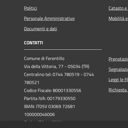
Politici
Catasto e
Personale Amministrativo
Mobilità e
Documenti e dati
CONTATTI
Comune di Ferentillo
Prenotaz
Via della Vittoria, 77 - 05034 (TR)
Segnalazi
Centralino tel: 0744 780519 - 0744
Leggi le 
780521
Richiesta
Codice Fiscale: 80001330556
Partita IVA: 00179330550
IBAN: IT05V 03069 72681
100000046006
Codice IPA:
c_d538