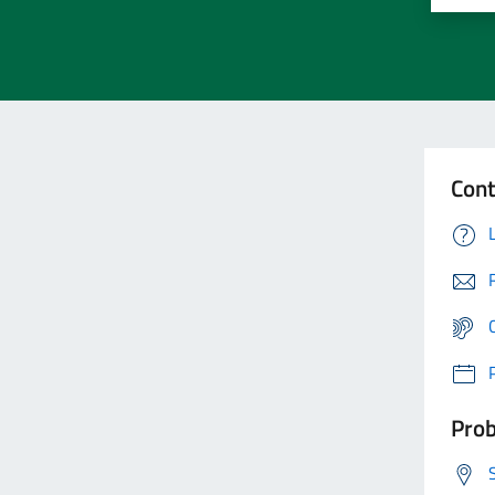
Cont
Prob