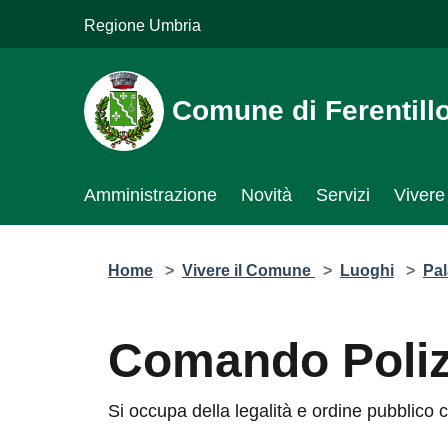
Salta al contenuto principale
Regione Umbria
Comune di Ferentillo
Amministrazione
Novità
Servizi
Vivere 
Home
>
Vivere il Comune
>
Luoghi
>
Palazzo
Comando Polizia
Si occupa della legalità e ordine pubblico co