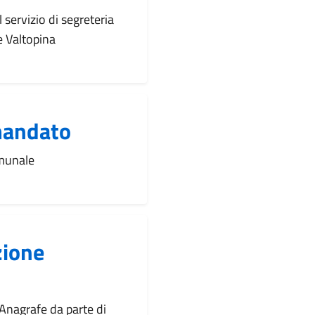
servizio di segreteria
e Valtopina
mandato
omunale
zione
'Anagrafe da parte di