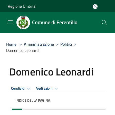
Salta al contenuto principale
Regione Umbria
Comune di Ferentillo
Home
>
Amministrazione
>
Politici
>
Domenico Leonardi
Domenico Leonardi
Condividi
Vedi azioni
INDICE DELLA PAGINA